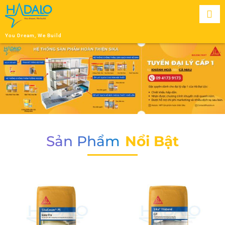
You Dream, We Build
Sản Phẩm
Nổi Bật