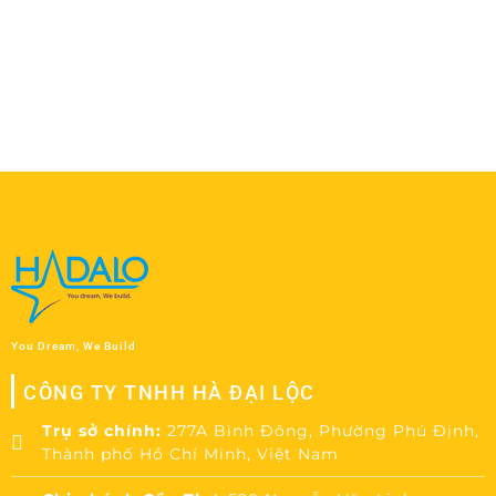
Năm 2018
You Dream, We Build
CÔNG TY TNHH HÀ ĐẠI LỘC
Trụ sở chính:
277A Bình Đông, Phường Phú Định,
Thành phố Hồ Chí Minh, Việt Nam