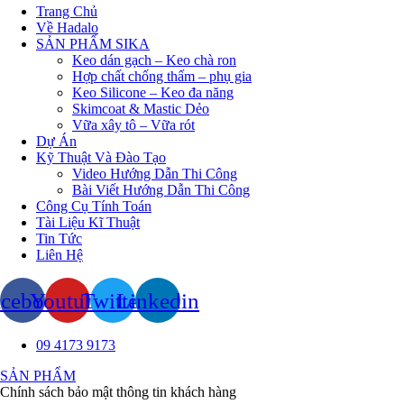
Trang Chủ
Về Hadalo
SẢN PHẨM SIKA
Keo dán gạch – Keo chà ron
Hợp chất chống thấm – phụ gia
Keo Silicone – Keo đa năng
Skimcoat & Mastic Dẻo
Vữa xây tô – Vữa rót
Dự Án
Kỹ Thuật Và Đào Tạo
Video Hướng Dẫn Thi Công
Bài Viết Hướng Dẫn Thi Công
Công Cụ Tính Toán
Tài Liệu Kĩ Thuật
Tin Tức
Liên Hệ
acebook
Youtube
Twitter
Linkedin
09 4173 9173
SẢN PHẨM
Chính sách bảo mật thông tin khách hàng