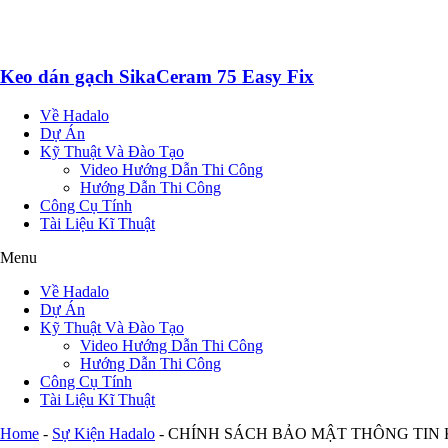
Keo dán gạch SikaCeram 75 Easy Fix
Về Hadalo
Dự Án
Kỹ Thuật Và Đào Tạo
Video Hướng Dẫn Thi Công
Hướng Dẫn Thi Công
Công Cụ Tính
Tài Liệu Kĩ Thuật
Menu
Về Hadalo
Dự Án
Kỹ Thuật Và Đào Tạo
Video Hướng Dẫn Thi Công
Hướng Dẫn Thi Công
Công Cụ Tính
Tài Liệu Kĩ Thuật
Home
-
Sự Kiện Hadalo
-
CHÍNH SÁCH BẢO MẬT THÔNG TIN