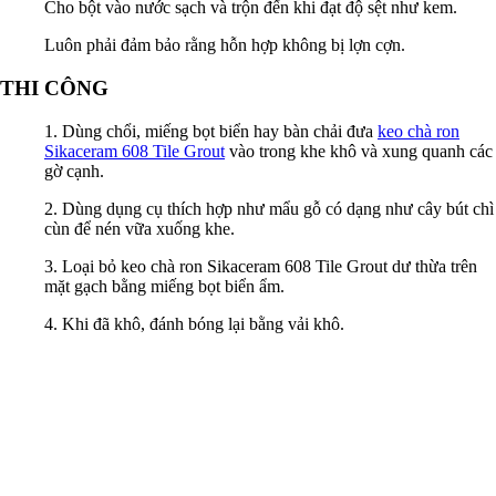
Cho bột vào nước sạch và trộn đến khi đạt độ sệt như kem.
Luôn phải đảm bảo rằng hỗn hợp không bị lợn cợn.
THI CÔNG
1. Dùng chổi, miếng bọt biển hay bàn chải đưa
keo chà ron
Sikaceram 608 Tile Grout
vào trong khe khô và xung quanh các
gờ cạnh.
2. Dùng dụng cụ thích hợp như mẩu gỗ có dạng như cây bút chì
cùn để nén vữa xuống khe.
3. Loại bỏ keo chà ron Sikaceram 608 Tile Grout dư thừa trên
mặt gạch bằng miếng bọt biển ẩm.
4. Khi đã khô, đánh bóng lại bằng vải khô.