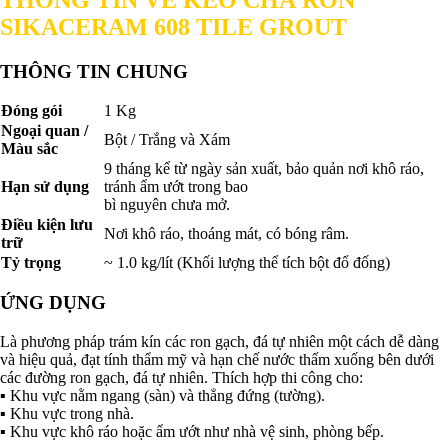
SIKACERAM 608 TILE GROUT
THÔNG TIN CHUNG
Đóng gói
1 Kg
Ngoại quan /
Bột / Trắng và Xám
Màu sắc
9 tháng kể từ ngày sản xuất, bảo quản nơi khô ráo,
Hạn sử dụng
tránh ẩm ướt trong bao
bì nguyên chưa mở.
Điều kiện lưu
Nơi khô ráo, thoáng mát, có bóng râm.
trữ
Tỷ trọng
~ 1.0 kg/lít (Khối lượng thể tích bột đổ đống)
ỨNG DỤNG
Là phương pháp trám kín các ron gạch, đá tự nhiên một cách dễ dàng
và hiệu quả, đạt tính thẩm mỹ và hạn chế nước thấm xuống bên dưới
các đường ron gạch, đá tự nhiên. Thích hợp thi công cho:
▪ Khu vực nằm ngang (sàn) và thẳng đứng (tường).
▪ Khu vực trong nhà.
▪ Khu vực khô ráo hoặc ẩm ướt như nhà vệ sinh, phòng bếp.