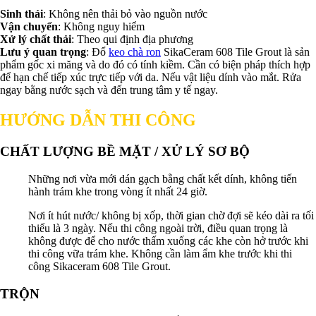
Sinh thái
: Không nên thải bỏ vào nguồn nước
Vận chuyển
: Không nguy hiểm
Xử lý chất thải
: Theo qui định địa phương
Lưu ý quan trọng
: Đổ
keo chà ron
SikaCeram 608 Tile Grout là sản
phẩm gốc xi măng và do đó có tính kiềm. Cần có biện pháp thích hợp
để hạn chế tiếp xúc trực tiếp với da. Nếu vật liệu dính vào mắt. Rửa
ngay bằng nước sạch và đến trung tâm y tế ngay.
HƯỚNG DẪN THI CÔNG
CHẤT LƯỢNG BỀ MẶT / XỬ LÝ SƠ BỘ
Những nơi vừa mới dán gạch bằng chất kết dính, không tiến
hành trám khe trong vòng ít nhất 24 giờ.
Nơi ít hút nước/ không bị xốp, thời gian chờ đợi sẽ kéo dài ra tối
thiểu là 3 ngày. Nếu thi công ngoài trời, điều quan trọng là
không được để cho nước thấm xuống các khe còn hở trước khi
thi công vữa trám khe. Không cần làm ẩm khe trước khi thi
công Sikaceram 608 Tile Grout.
TRỘN