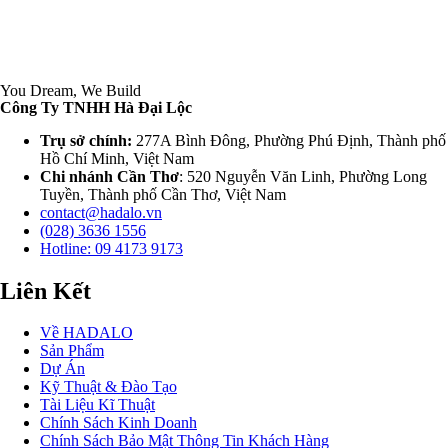
You Dream, We Build
Công Ty TNHH Hà Đại Lộc
Trụ sở chính:
277A Bình Đông, Phường Phú Định, Thành phố
Hồ Chí Minh, Việt Nam
Chi nhánh Cần Thơ
: 520 Nguyễn Văn Linh, Phường Long
Tuyền, Thành phố Cần Thơ, Việt Nam
contact@hadalo.vn
(028) 3636 1556
Hotline: 09 4173 9173
Liên Kết
Về HADALO
Sản Phẩm
Dự Án
Kỹ Thuật & Đào Tạo
Tài Liệu Kĩ Thuật
Chính Sách Kinh Doanh
Chính Sách Bảo Mật Thông Tin Khách Hàng