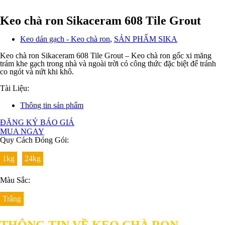
Keo chà ron Sikaceram 608 Tile Grout
Keo dán gạch - Keo chà ron
,
SẢN PHẨM SIKA
Keo chà ron Sikaceram 608 Tile Grout – Keo chà ron gốc xi măng
trám khe gạch trong nhà và ngoài trời có công thức đặc biệt để tránh
co ngót và nứt khi khô.
Tài Liệu:
Thông tin sản phẩm
ĐĂNG KÝ BÁO GIÁ
MUA NGAY
Quy Cách Đóng Gói:
1kg
24kg
Màu Sắc:
Trắng
THÔNG TIN VỀ KEO CHÀ RON