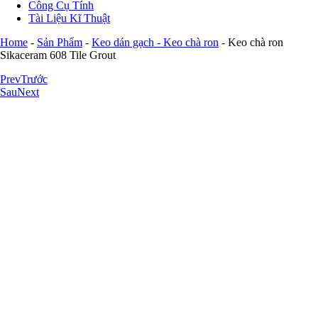
Công Cụ Tính
Tài Liệu Kĩ Thuật
Home
-
Sản Phẩm
-
Keo dán gạch - Keo chà ron
-
Keo chà ron
Sikaceram 608 Tile Grout
Prev
Trước
Sau
Next