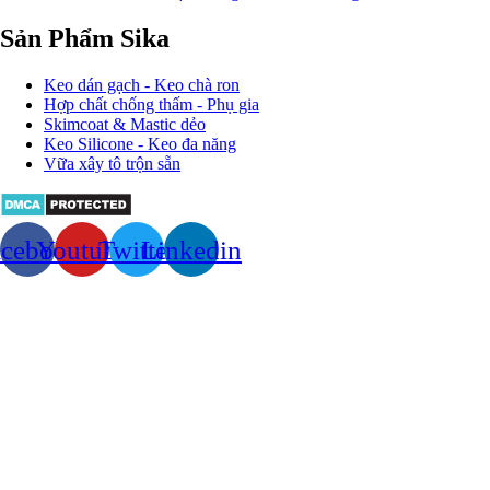
Sản Phẩm Sika
Keo dán gạch - Keo chà ron
Hợp chất chống thấm - Phụ gia
Skimcoat & Mastic dẻo
Keo Silicone - Keo đa năng
Vữa xây tô trộn sẵn
acebook
Youtube
Twitter
Linkedin