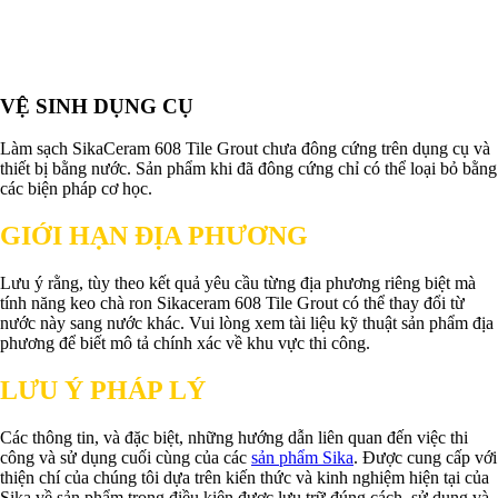
VỆ SINH DỤNG CỤ
Làm sạch SikaCeram 608 Tile Grout chưa đông cứng trên dụng cụ và
thiết bị bằng nước. Sản phẩm khi đã đông cứng chỉ có thể loại bỏ bằng
các biện pháp cơ học.
GIỚI HẠN ĐỊA PHƯƠNG
Lưu ý rằng, tùy theo kết quả yêu cầu từng địa phương riêng biệt mà
tính năng keo chà ron Sikaceram 608 Tile Grout có thể thay đổi từ
nước này sang nước khác. Vui lòng xem tài liệu kỹ thuật sản phẩm địa
phương để biết mô tả chính xác về khu vực thi công.
LƯU Ý PHÁP LÝ
Các thông tin, và đặc biệt, những hướng dẫn liên quan đến việc thi
công và sử dụng cuối cùng của các
sản phẩm Sika
. Được cung cấp với
thiện chí của chúng tôi dựa trên kiến thức và kinh nghiệm hiện tại của
Sika về sản phẩm trong điều kiện được lưu trữ đúng cách, sử dụng và