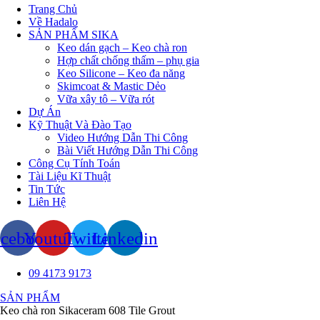
Trang Chủ
Về Hadalo
SẢN PHẨM SIKA
Keo dán gạch – Keo chà ron
Hợp chất chống thấm – phụ gia
Keo Silicone – Keo đa năng
Skimcoat & Mastic Dẻo
Vữa xây tô – Vữa rót
Dự Án
Kỹ Thuật Và Đào Tạo
Video Hướng Dẫn Thi Công
Bài Viết Hướng Dẫn Thi Công
Công Cụ Tính Toán
Tài Liệu Kĩ Thuật
Tin Tức
Liên Hệ
acebook
Youtube
Twitter
Linkedin
09 4173 9173
SẢN PHẨM
Keo chà ron Sikaceram 608 Tile Grout