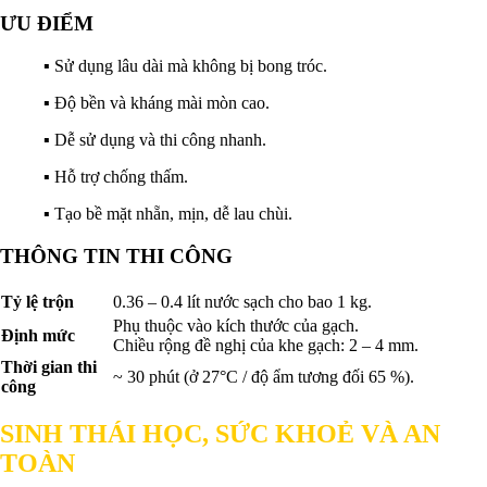
ƯU ĐIỂM
▪
Sử dụng lâu dài mà không bị bong tróc.
▪ Độ bền và kháng mài mòn cao.
▪ Dễ sử dụng và thi công nhanh.
▪ Hỗ trợ chống thấm.
▪ Tạo bề mặt nhẵn, mịn, dễ lau chùi.
THÔNG TIN THI CÔNG
Tỷ lệ trộn
0.36 – 0.4 lít nước sạch cho bao 1 kg.
Phụ thuộc vào kích thước của gạch.
Định mức
Chiều rộng đề nghị của khe gạch: 2 – 4 mm.
Thời gian thi
~ 30 phút (ở 27°C / độ ẩm tương đối 65 %).
công
SINH THÁI HỌC, SỨC KHOẺ VÀ AN
TOÀN