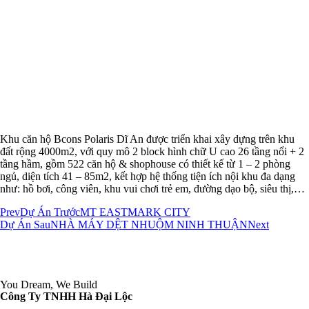
Khu căn hộ Bcons Polaris Dĩ An được triển khai xây dựng trên khu
đất rộng 4000m2, với quy mô 2 block hình chữ U cao 26 tầng nổi + 2
tầng hầm, gồm 522 căn hộ & shophouse có thiết kế từ 1 – 2 phòng
ngủ, diện tích 41 – 85m2, kết hợp hệ thống tiện ích nội khu đa dạng
như: hồ bơi, công viên, khu vui chơi trẻ em, đường dạo bộ, siêu thị,…
Prev
Dự Án Trước
MT EASTMARK CITY
Dự Án Sau
NHÀ MÁY DỆT NHUỘM NINH THUẬN
Next
You Dream, We Build
Công Ty TNHH Hà Đại Lộc