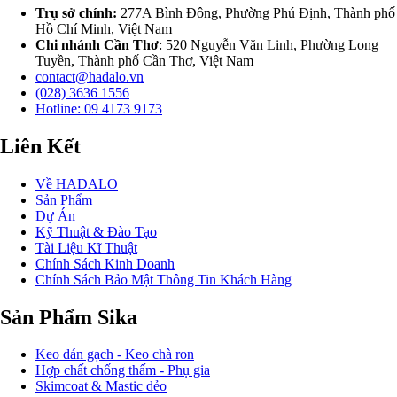
Trụ sở chính:
277A Bình Đông, Phường Phú Định, Thành phố
Hồ Chí Minh, Việt Nam
Chi nhánh Cần Thơ
: 520 Nguyễn Văn Linh, Phường Long
Tuyền, Thành phố Cần Thơ, Việt Nam
contact@hadalo.vn
(028) 3636 1556
Hotline: 09 4173 9173
Liên Kết
Về HADALO
Sản Phẩm
Dự Án
Kỹ Thuật & Đào Tạo
Tài Liệu Kĩ Thuật
Chính Sách Kinh Doanh
Chính Sách Bảo Mật Thông Tin Khách Hàng
Sản Phẩm Sika
Keo dán gạch - Keo chà ron
Hợp chất chống thấm - Phụ gia
Skimcoat & Mastic dẻo