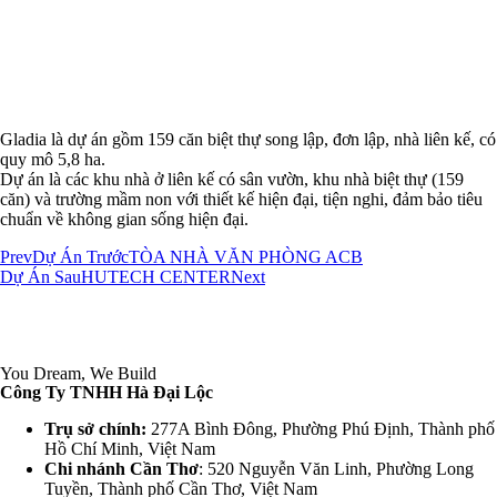
Gladia là dự án gồm 159 căn biệt thự song lập, đơn lập, nhà liên kế, có
quy mô 5,8 ha.
Dự án là các khu nhà ở liên kế có sân vườn, khu nhà biệt thự (159
căn) và trường mầm non với thiết kế hiện đại, tiện nghi, đảm bảo tiêu
chuẩn về không gian sống hiện đại.
Prev
Dự Án Trước
TÒA NHÀ VĂN PHÒNG ACB
Dự Án Sau
HUTECH CENTER
Next
You Dream, We Build
Công Ty TNHH Hà Đại Lộc
Trụ sở chính:
277A Bình Đông, Phường Phú Định, Thành phố
Hồ Chí Minh, Việt Nam
Chi nhánh Cần Thơ
: 520 Nguyễn Văn Linh, Phường Long
Tuyền, Thành phố Cần Thơ, Việt Nam