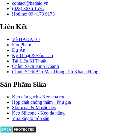
contact@hadalo.vn
(028) 3636 1556
Hotline: 09 4173 9173
Liên Kết
Về HADALO
Sản Phẩm
Dự Án
Kỹ Thuật & Đào Tạo
Tài Liệu Kĩ Thuật
Chính Sách Kinh Doanh
Chính Sách Bảo Mật Thông Tin Khách Hàng
Sản Phẩm Sika
Keo dán gạch - Keo chà ron
Hợp chất chống thấm - Phụ gia
Skimcoat & Mastic dẻo
Keo Silicone - Keo đa năng
Vữa xây tô trộn sẵn