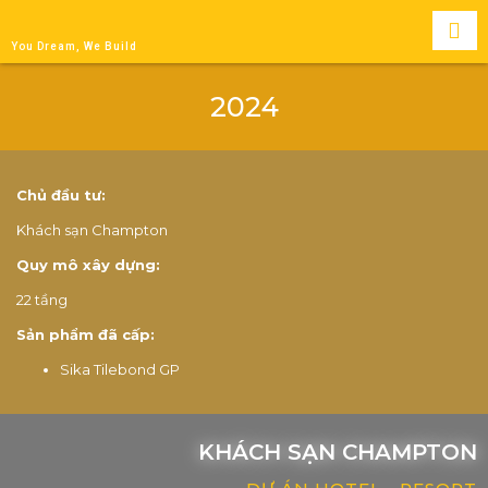
You Dream, We Build
2024
Chủ đầu tư:
Khách sạn Champton
Quy mô xây dựng:
22 tầng
Sản phẩm đã cấp:
Sika Tilebond GP
KHÁCH SẠN CHAMPTON