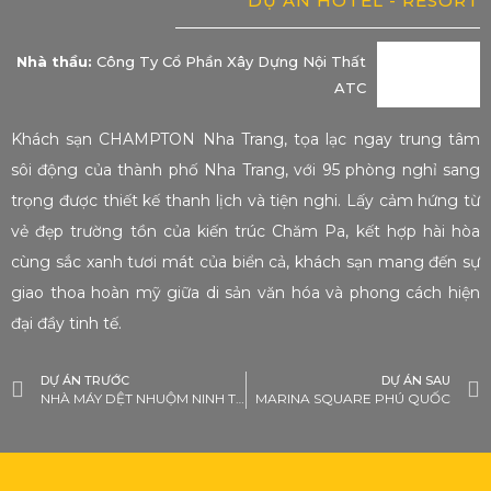
DỰ ÁN HOTEL - RESORT
Nhà thầu:
Công Ty Cổ Phần Xây Dựng Nội Thất
ATC
Khách sạn CHAMPTON Nha Trang, tọa lạc ngay trung tâm
sôi động của thành phố Nha Trang, với 95 phòng nghỉ sang
trọng được thiết kế thanh lịch và tiện nghi. Lấy cảm hứng từ
vẻ đẹp trường tồn của kiến trúc Chăm Pa, kết hợp hài hòa
cùng sắc xanh tươi mát của biển cả, khách sạn mang đến sự
giao thoa hoàn mỹ giữa di sản văn hóa và phong cách hiện
đại đầy tinh tế.
DỰ ÁN TRƯỚC
DỰ ÁN SAU
NHÀ MÁY DỆT NHUỘM NINH THUẬN
MARINA SQUARE PHÚ QUỐC