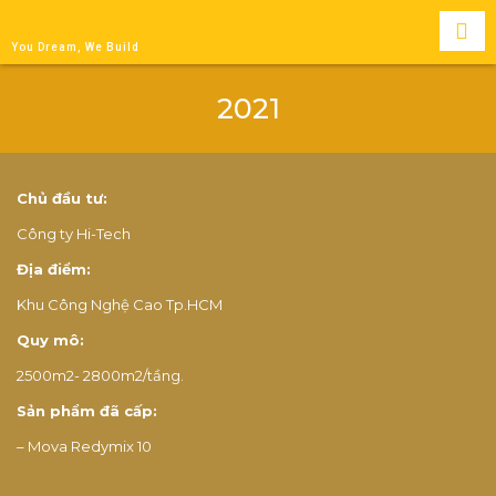
You Dream, We Build
2021
Chủ đầu tư:
Công ty Hi-Tech
Địa điểm:
Khu Công Nghệ Cao Tp.HCM
Quy mô:
2500m2- 2800m2/tầng.
Sản phẩm đã cấp:
– Mova Redymix 10