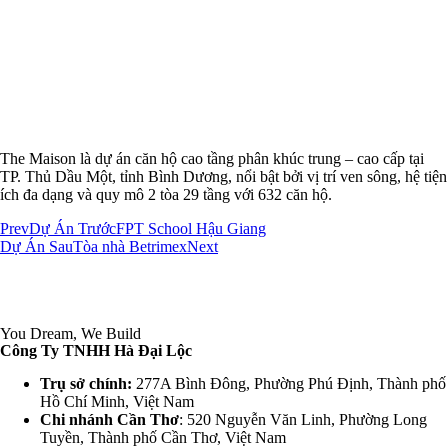
The Maison là dự án căn hộ cao tầng phân khúc trung – cao cấp tại
TP. Thủ Dầu Một, tỉnh Bình Dương, nổi bật bởi vị trí ven sông, hệ tiện
ích đa dạng và quy mô 2 tòa 29 tầng với 632 căn hộ.
Prev
Dự Án Trước
FPT School Hậu Giang
Dự Án Sau
Tòa nhà Betrimex
Next
You Dream, We Build
Công Ty TNHH Hà Đại Lộc
Trụ sở chính:
277A Bình Đông, Phường Phú Định, Thành phố
Hồ Chí Minh, Việt Nam
Chi nhánh Cần Thơ
: 520 Nguyễn Văn Linh, Phường Long
Tuyền, Thành phố Cần Thơ, Việt Nam