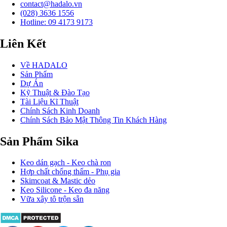
contact@hadalo.vn
(028) 3636 1556
Hotline: 09 4173 9173
Liên Kết
Về HADALO
Sản Phẩm
Dự Án
Kỹ Thuật & Đào Tạo
Tài Liệu Kĩ Thuật
Chính Sách Kinh Doanh
Chính Sách Bảo Mật Thông Tin Khách Hàng
Sản Phẩm Sika
Keo dán gạch - Keo chà ron
Hợp chất chống thấm - Phụ gia
Skimcoat & Mastic dẻo
Keo Silicone - Keo đa năng
Vữa xây tô trộn sẵn