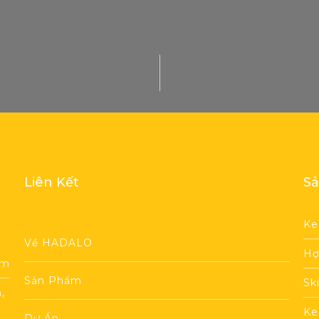
Liên Kết
Sả
Ke
Về HADALO
Hợ
am
Sản Phẩm
Sk
,
Ke
Dự Án