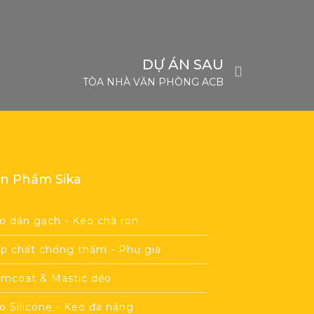
DỰ ÁN SAU
TÒA NHÀ VĂN PHÒNG ACB
n Phẩm Sika
o dán gạch - Keo chà ron
p chất chống thấm - Phụ gia
imcoat & Mastic dẻo
o Silicone - Keo đa năng