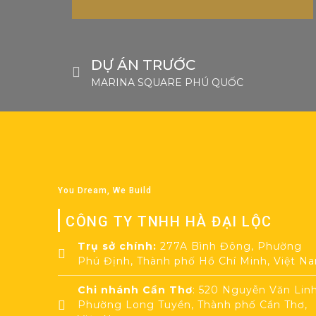
DỰ ÁN TRƯỚC
MARINA SQUARE PHÚ QUỐC
You Dream, We Build
CÔNG TY TNHH HÀ ĐẠI LỘC
Trụ sở chính:
277A Bình Đông, Phường
Phú Định, Thành phố Hồ Chí Minh, Việt N
Chi nhánh Cần Thơ
: 520 Nguyễn Văn Linh
Phường Long Tuyền, Thành phố Cần Thơ,