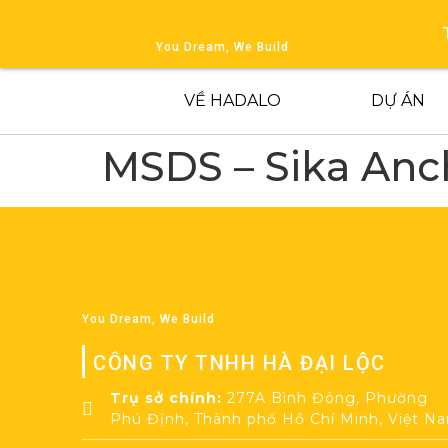
You Dream, We Build
VỀ HADALO
DỰ ÁN
MSDS – Sika Anch
You Dream, We Build
CÔNG TY TNHH HÀ ĐẠI LỘC
Trụ sở chính:
277A Bình Đông, Phường
Phú Định, Thành phố Hồ Chí Minh, Việt N