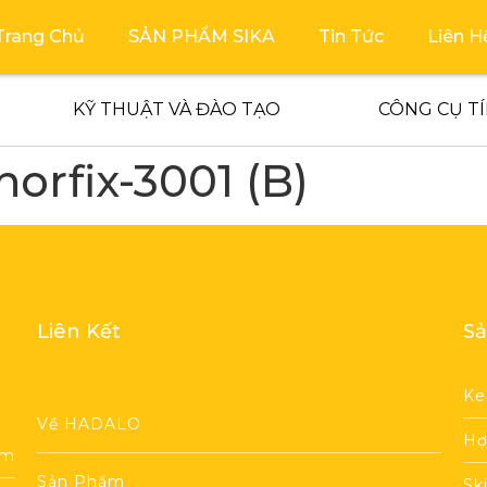
Trang Chủ
SẢN PHẨM SIKA
Tin Tức
Liên H
KỸ THUẬT VÀ ĐÀO TẠO
CÔNG CỤ T
orfix-3001 (B)
Liên Kết
Sả
Ke
Về HADALO
Hợ
am
Sản Phẩm
Sk