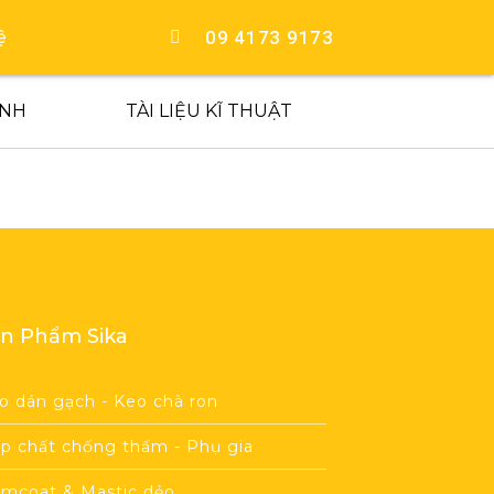
09 4173 9173
ệ
ÍNH
TÀI LIỆU KĨ THUẬT
n Phẩm Sika
o dán gạch - Keo chà ron
p chất chống thấm - Phụ gia
imcoat & Mastic dẻo