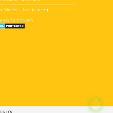
o Silicone - Keo đa năng
a xây tô trộn sẵn
 ĐẠI LỘC