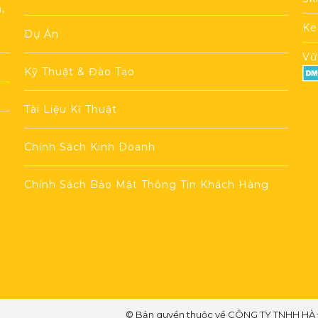
,
Ke
Dự Án
Vữ
Kỹ Thuật & Đào Tạo
Tài Liệu Kĩ Thuật
Chính Sách Kinh Doanh
Chính Sách Bảo Mật Thông Tin Khách Hàng
© Bản quyền thuộc về CÔNG TY TNHH HÀ