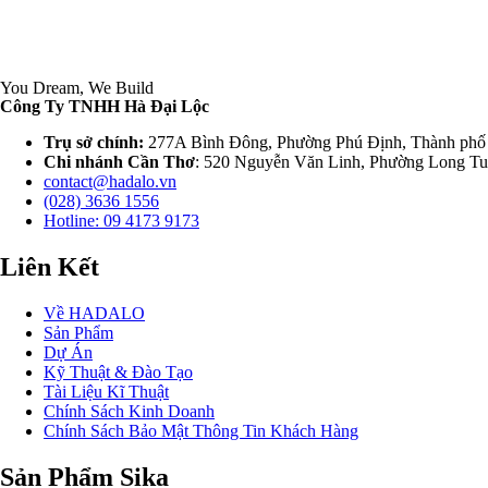
You Dream, We Build
Công Ty TNHH Hà Đại Lộc
Trụ sở chính:
277A Bình Đông, Phường Phú Định, Thành phố
Chi nhánh Cần Thơ
: 520 Nguyễn Văn Linh, Phường Long Tu
contact@hadalo.vn
(028) 3636 1556
Hotline: 09 4173 9173
Liên Kết
Về HADALO
Sản Phẩm
Dự Án
Kỹ Thuật & Đào Tạo
Tài Liệu Kĩ Thuật
Chính Sách Kinh Doanh
Chính Sách Bảo Mật Thông Tin Khách Hàng
Sản Phẩm Sika