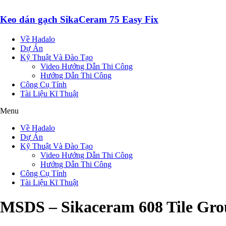
Keo dán gạch SikaCeram 75 Easy Fix
Về Hadalo
Dự Án
Kỹ Thuật Và Đào Tạo
Video Hướng Dẫn Thi Công
Hướng Dẫn Thi Công
Công Cụ Tính
Tài Liệu Kĩ Thuật
Menu
Về Hadalo
Dự Án
Kỹ Thuật Và Đào Tạo
Video Hướng Dẫn Thi Công
Hướng Dẫn Thi Công
Công Cụ Tính
Tài Liệu Kĩ Thuật
MSDS – Sikaceram 608 Tile Gro