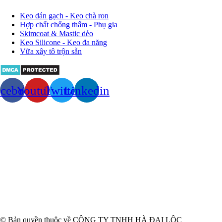
Keo dán gạch - Keo chà ron
Hợp chất chống thấm - Phụ gia
Skimcoat & Mastic dẻo
Keo Silicone - Keo đa năng
Vữa xây tô trộn sẵn
acebook
Youtube
Twitter
Linkedin
© Bản quyền thuộc về CÔNG TY TNHH HÀ ĐẠI LỘC