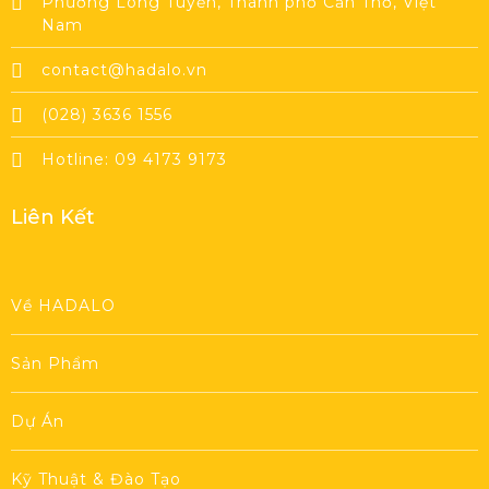
Phường Long Tuyền, Thành phố Cần Thơ, Việt
Nam
contact@hadalo.vn
(028) 3636 1556
Hotline: 09 4173 9173
Liên Kết
Về HADALO
Sản Phẩm
Dự Án
Kỹ Thuật & Đào Tạo