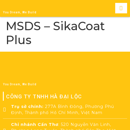
You Dream, We Build
MSDS – SikaCoat
Plus
You Dream, We Build
CÔNG TY TNHH HÀ ĐẠI LỘC
Trụ sở chính:
277A Bình Đông, Phường Phú
Định, Thành phố Hồ Chí Minh, Việt Nam
Chi nhánh Cần Thơ
: 520 Nguyễn Văn Linh,