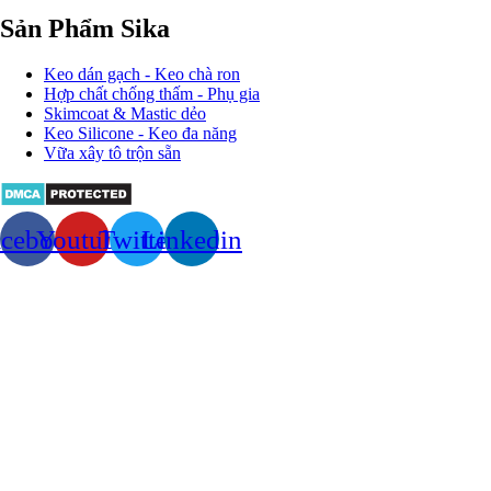
Sản Phẩm Sika
Keo dán gạch - Keo chà ron
Hợp chất chống thấm - Phụ gia
Skimcoat & Mastic dẻo
Keo Silicone - Keo đa năng
Vữa xây tô trộn sẵn
acebook
Youtube
Twitter
Linkedin