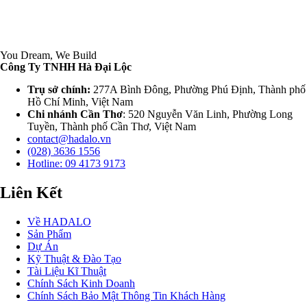
You Dream, We Build
Công Ty TNHH Hà Đại Lộc
Trụ sở chính:
277A Bình Đông, Phường Phú Định, Thành phố
Hồ Chí Minh, Việt Nam
Chi nhánh Cần Thơ
: 520 Nguyễn Văn Linh, Phường Long
Tuyền, Thành phố Cần Thơ, Việt Nam
contact@hadalo.vn
(028) 3636 1556
Hotline: 09 4173 9173
Liên Kết
Về HADALO
Sản Phẩm
Dự Án
Kỹ Thuật & Đào Tạo
Tài Liệu Kĩ Thuật
Chính Sách Kinh Doanh
Chính Sách Bảo Mật Thông Tin Khách Hàng