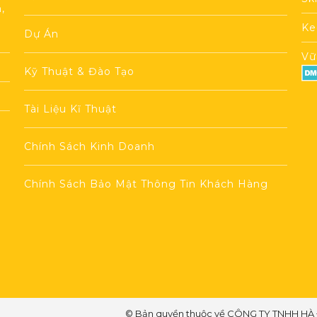
,
Ke
Dự Án
Vữ
Kỹ Thuật & Đào Tạo
Tài Liệu Kĩ Thuật
Chính Sách Kinh Doanh
Chính Sách Bảo Mật Thông Tin Khách Hàng
© Bản quyền thuộc về CÔNG TY TNHH HÀ