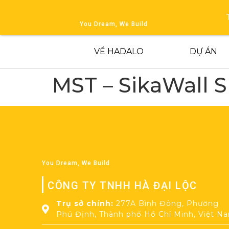
You Dream, We Build
VỀ HADALO
DỰ ÁN
MST – SikaWall 
You Dream, We Build
CÔNG TY TNHH HÀ ĐẠI LỘC
Trụ sở chính:
277A Bình Đông, Phường
Phú Định, Thành phố Hồ Chí Minh, Việt N