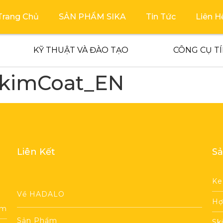
Trang Chủ
SẢN PHẨM SIKA
Tin Tức
Liên H
KỸ THUẬT VÀ ĐÀO TẠO
CÔNG CỤ T
SkimCoat_EN
Liên Kết
Sả
Ke
Về HADALO
Hợ
am
Sản Phẩm
Sk