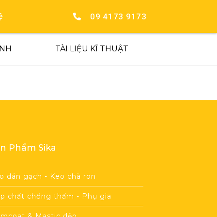
09 4173 9173
ệ
ÍNH
TÀI LIỆU KĨ THUẬT
n Phẩm Sika
o dán gạch - Keo chà ron
p chất chống thấm - Phụ gia
imcoat & Mastic dẻo