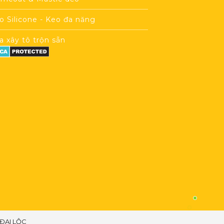
o Silicone - Keo đa năng
a xây tô trộn sẵn
 ĐẠI LỘC