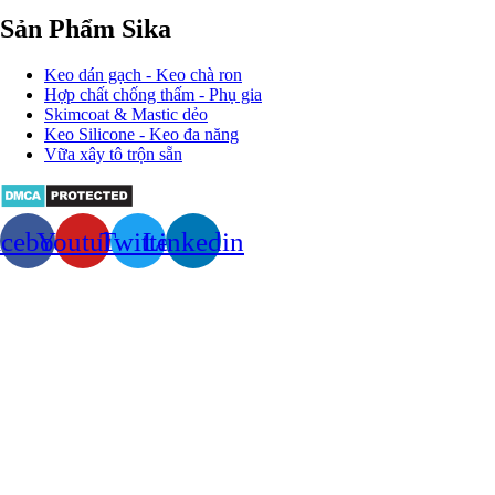
Sản Phẩm Sika
Keo dán gạch - Keo chà ron
Hợp chất chống thấm - Phụ gia
Skimcoat & Mastic dẻo
Keo Silicone - Keo đa năng
Vữa xây tô trộn sẵn
acebook
Youtube
Twitter
Linkedin