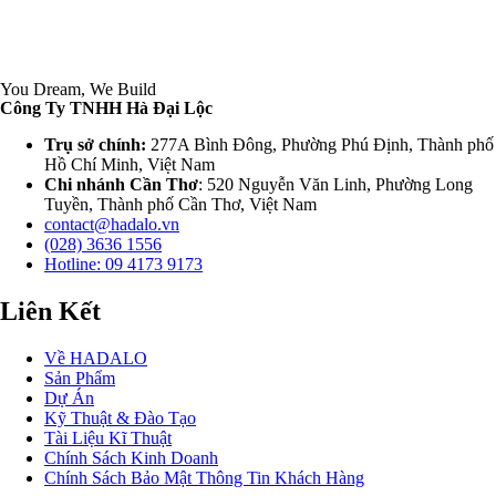
You Dream, We Build
Công Ty TNHH Hà Đại Lộc
Trụ sở chính:
277A Bình Đông, Phường Phú Định, Thành phố
Hồ Chí Minh, Việt Nam
Chi nhánh Cần Thơ
: 520 Nguyễn Văn Linh, Phường Long
Tuyền, Thành phố Cần Thơ, Việt Nam
contact@hadalo.vn
(028) 3636 1556
Hotline: 09 4173 9173
Liên Kết
Về HADALO
Sản Phẩm
Dự Án
Kỹ Thuật & Đào Tạo
Tài Liệu Kĩ Thuật
Chính Sách Kinh Doanh
Chính Sách Bảo Mật Thông Tin Khách Hàng