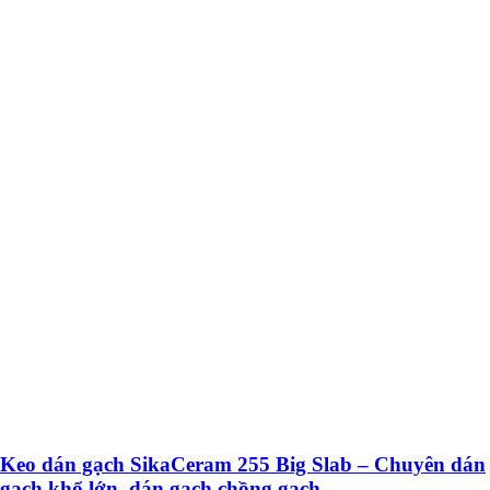
Keo dán gạch SikaCeram 255 Big Slab – Chuyên dán
gạch khổ lớn, dán gạch chồng gạch