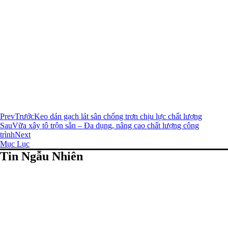
Prev
Trước
Keo dán gạch lát sân chống trơn chịu lực chất lượng
Sau
Vữa xây tô trộn sẵn – Đa dụng, nâng cao chất lượng công
trình
Next
Mục Lục
Tin Ngẫu Nhiên