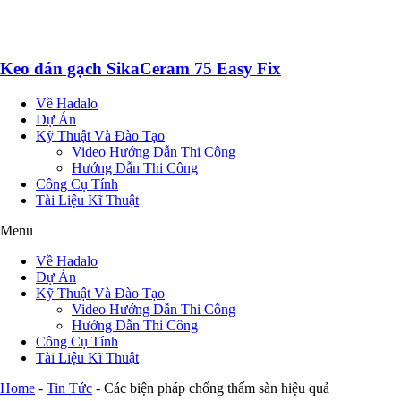
Keo dán gạch SikaCeram 75 Easy Fix
Về Hadalo
Dự Án
Kỹ Thuật Và Đào Tạo
Video Hướng Dẫn Thi Công
Hướng Dẫn Thi Công
Công Cụ Tính
Tài Liệu Kĩ Thuật
Menu
Về Hadalo
Dự Án
Kỹ Thuật Và Đào Tạo
Video Hướng Dẫn Thi Công
Hướng Dẫn Thi Công
Công Cụ Tính
Tài Liệu Kĩ Thuật
Home
-
Tin Tức
-
Các biện pháp chống thấm sàn hiệu quả