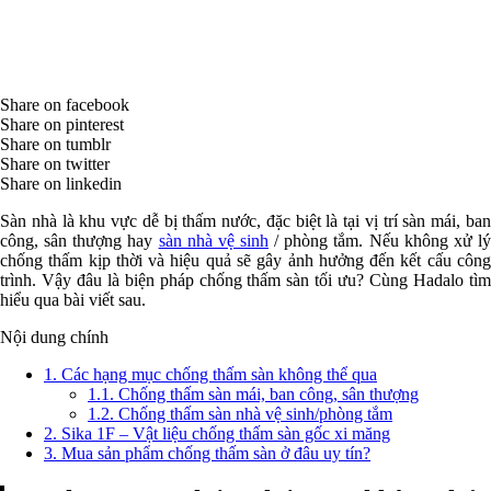
Share on facebook
Share on pinterest
Share on tumblr
Share on twitter
Share on linkedin
Sàn nhà là khu vực dễ bị thấm nước, đặc biệt là tại vị trí sàn mái, ban
công, sân thượng hay
sàn nhà vệ sinh
/ phòng tắm. Nếu không xử l
chống thấm kịp thời và hiệu quả sẽ gây ảnh hưởng đến kết cấu công
trình. Vậy đâu là biện pháp chống thấm sàn tối ưu? Cùng Hadalo tìm
hiểu qua bài viết sau.
Nội dung chính
1.
Các hạng mục chống thấm sàn không thể qua
1.1.
Chống thấm sàn mái, ban công, sân thượng
1.2.
Chống thấm sàn nhà vệ sinh/phòng tắm
2.
Sika 1F – Vật liệu chống thấm sàn gốc xi măng
3.
Mua sản phẩm chống thấm sàn ở đâu uy tín?