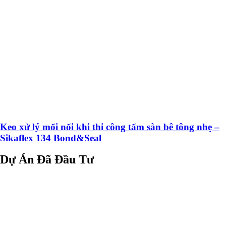
Keo xử lý mối nối khi thi công tấm sàn bê tông nhẹ –
Sikaflex 134 Bond&Seal
Dự Án Đã Đầu Tư