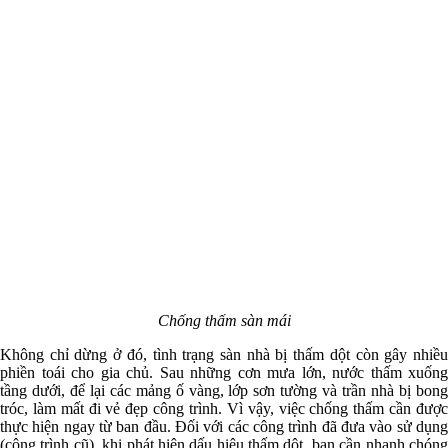
Chống thấm sàn mái
Không chỉ dừng ở đó, tình trạng sàn nhà bị thấm dột còn gây nhiều
phiền toái cho gia chủ. Sau những cơn mưa lớn, nước thấm xuống
tầng dưới, để lại các mảng ố vàng, lớp sơn tường và trần nhà bị bong
tróc, làm mất đi vẻ đẹp công trình.
Vì vậy, việc chống thấm cần đượ
thực hiện ngay từ ban đầu. Đối với các công trình đã đưa vào sử dụng
(công trình cũ), khi phát hiện dấu hiệu thấm dột, bạn cần nhanh chóng