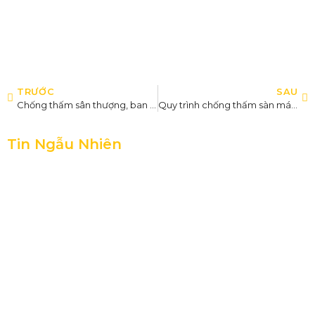
TRƯỚC
SAU
Chống thấm sân thượng, ban công, máng xối hiệu quả bằng Sika 2025
Quy trình chống thấm sàn mái bằng Sika 1F và SikaCoat Plus đúng kỹ thuật
Tin Ngẫu Nhiên