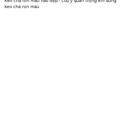
Keo chà ron màu nào đẹp? Lưu ý quan trọng khi dùng
keo chà ron màu