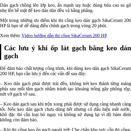
Dán gạch chồng lên lớp keo, ấn mạnh tay hoặc dùng búa cao su gõ
nhẹ lên bề mặt để keo dán dàn đều và bằng phẳng.
Một trong những ưu điểm khi thi công keo dán gạch SikaCeram 200
HP là bạn sẽ dễ dàng điều chỉnh gạch trong vòng 20 phút.
Xem thêm:
Video hướng dẫn thi công SikaCeram 200 HP
.
Các lưu ý khi ốp lát gạch bằng keo dán
gạch
Để đảm bảo chất lượng công trình, khi dùng keo dán gạch SikaCeram
200 HP, bạn cần lưu ý đến các vấn đề sau đây:
– Keo dán gạch phải được trải đều, không trét keo thành từng mảng
phía sau mỗi tấm gạch nhằm tránh tạo khoảng trống gây phồng rộp,
nứt vỡ gạch về sau.
– Keo dán gạch sau khi trộn xong phải được sử dụng càng nhanh càng
tốt. Nếu keo dán gạch chưa dùng hết nhưng có dấu hiệu mất nước,
khô đặc thì cần loại bỏ ngay và không sử dụng lại vì độ bám dính
không còn đảm bảo.
– Khi thi công keo ốp gạch ngoài trời: Che chắn khu vực cần thi công,