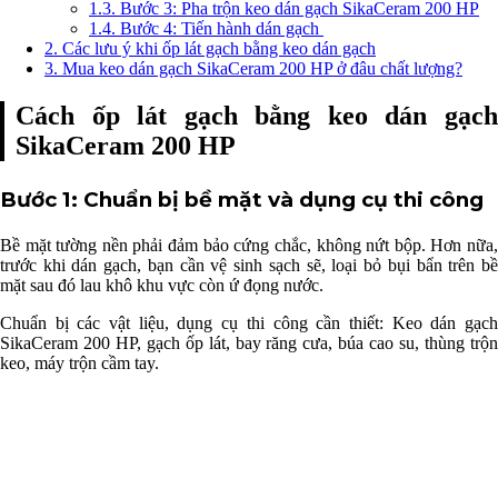
1.3.
Bước 3: Pha trộn keo dán gạch SikaCeram 200 HP
1.4.
Bước 4: Tiến hành dán gạch
2.
Các lưu ý khi ốp lát gạch bằng keo dán gạch
3.
Mua keo dán gạch SikaCeram 200 HP ở đâu chất lượng?
Cách ốp lát gạch bằng keo dán gạch
SikaCeram 200 HP
Bước 1: Chuẩn bị bề mặt và dụng cụ thi công
Bề mặt tường nền phải đảm bảo cứng chắc, không nứt bộp. Hơn nữa,
trước khi dán gạch, bạn cần vệ sinh sạch sẽ, loại bỏ bụi bẩn trên bề
mặt sau đó lau khô khu vực còn ứ đọng nước.
Chuẩn bị các vật liệu, dụng cụ thi công cần thiết: Keo dán gạch
SikaCeram 200 HP, gạch ốp lát, bay răng cưa, búa cao su, thùng trộn
keo, máy trộn cầm tay.