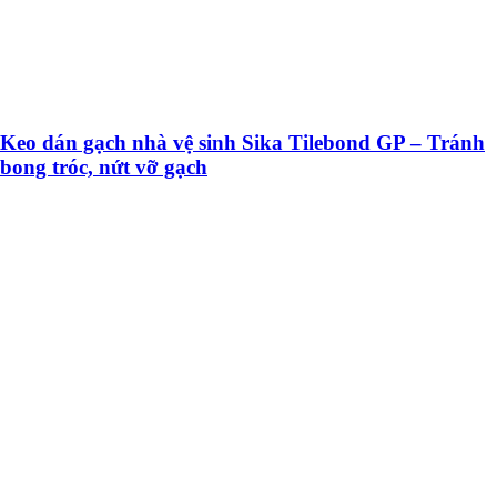
Keo dán gạch nhà vệ sinh Sika Tilebond GP – Tránh
bong tróc, nứt vỡ gạch