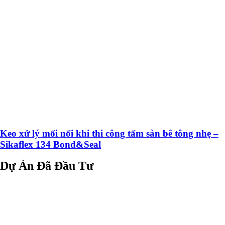
Keo xử lý mối nối khi thi công tấm sàn bê tông nhẹ –
Sikaflex 134 Bond&Seal
Dự Án Đã Đầu Tư