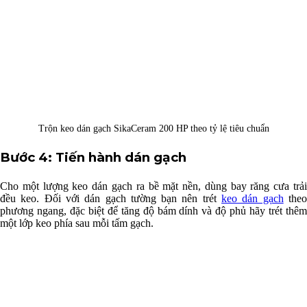
Trộn keo dán gạch SikaCeram 200 HP theo tỷ lệ tiêu chuẩn
Bước 4: Tiến hành dán gạch
Cho một lượng keo dán gạch ra bề mặt nền, dùng bay răng cưa trải
đều keo. Đối với dán gạch tường bạn nên trét
keo dán gạch
the
phương ngang, đặc biệt để tăng độ bám dính và độ phủ hãy trét thêm
một lớp keo phía sau mỗi tấm gạch.