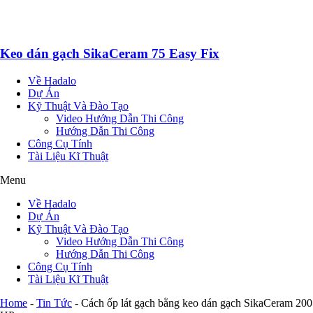
Keo dán gạch SikaCeram 75 Easy Fix
Về Hadalo
Dự Án
Kỹ Thuật Và Đào Tạo
Video Hướng Dẫn Thi Công
Hướng Dẫn Thi Công
Công Cụ Tính
Tài Liệu Kĩ Thuật
Menu
Về Hadalo
Dự Án
Kỹ Thuật Và Đào Tạo
Video Hướng Dẫn Thi Công
Hướng Dẫn Thi Công
Công Cụ Tính
Tài Liệu Kĩ Thuật
Home
-
Tin Tức
-
Cách ốp lát gạch bằng keo dán gạch SikaCeram 200