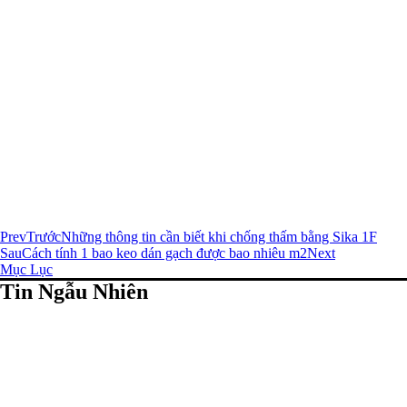
Prev
Trước
Những thông tin cần biết khi chống thấm bằng Sika 1F
Sau
Cách tính 1 bao keo dán gạch được bao nhiêu m2
Next
Mục Lục
Tin Ngẫu Nhiên