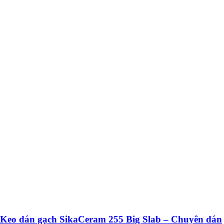
Keo dán gạch SikaCeram 255 Big Slab – Chuyên dán