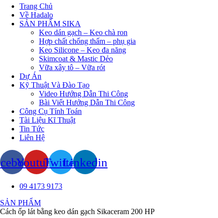
Trang Chủ
Về Hadalo
SẢN PHẨM SIKA
Keo dán gạch – Keo chà ron
Hợp chất chống thấm – phụ gia
Keo Silicone – Keo đa năng
Skimcoat & Mastic Dẻo
Vữa xây tô – Vữa rót
Dự Án
Kỹ Thuật Và Đào Tạo
Video Hướng Dẫn Thi Công
Bài Viết Hướng Dẫn Thi Công
Công Cụ Tính Toán
Tài Liệu Kĩ Thuật
Tin Tức
Liên Hệ
acebook
Youtube
Twitter
Linkedin
09 4173 9173
SẢN PHẨM
Cách ốp lát bằng keo dán gạch Sikaceram 200 HP