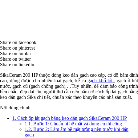
Share on facebook
Share on pinterest
Share on tumblr
Share on twitter
Share on linkedin
SikaCeram 200 HP thuộc dòng keo dán gạch cao cấp, có độ bám dính
cao, dùng được cho nhiều loại gạch, kể cả
gạch khổ lớn
, gạch ít hú
nước, gạch cũ (gạch chồng gạch),…Tuy nhiên, để đảm bảo công trình
bền chắc, đẹp dài lâu, người thợ cần nên nắm rõ
cách ốp lát gạch bằn
keo dán gạch Sika chi tiết, chuẩn xác theo khuyến cáo nhà sản xuất.
Nội dung chính
1.
Cách ốp lát gạch bằng keo dán gạch SikaCeram 200 HP
1.1.
Bước 1: Chuẩn bị bề mặt và dụng cụ thi công
1.2.
Bước 2: Làm ẩm bề mặt tường nền trước khi dán
gạch