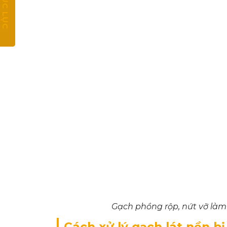
MỤC LỤC
Gạch phồng rộp, nứt vỡ là
Cách xử lý gạch lát nền b