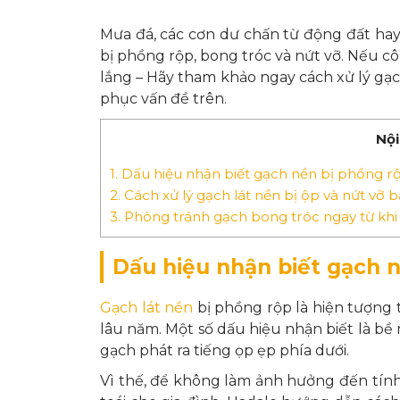
Mưa đá, các cơn dư chấn từ động đất ha
bị phồng rộp, bong tróc và nứt vỡ. Nếu cô
lắng – Hãy tham khảo ngay
cách xử lý gạc
phục vấn đề trên.
Nội
1.
Dấu hiệu nhận biết gạch nền bị phồng rộ
2.
Cách xử lý gạch lát nền bị ộp và nứt vỡ
3.
Phòng tránh gạch bong tróc ngay từ khi t
Dấu hiệu nhận biết gạch n
Gạch lát nền
bị phồng rộp là hiện tượng
lâu năm. Một số dấu hiệu nhận biết là bề
gạch phát ra tiếng ọp ẹp phía dưới.
Vì thế, để không làm ảnh hưởng đến tính