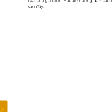
toái cho gia đình, Hadalo hướng dẫn
cách
sau đây.