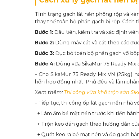
Tình trạng gạch lát nền phồng rộp và kèm
thay thế toàn bộ phần gạch bị rộp. Cách t
Bước 1:
Đầu tiên, kiểm tra và xác định viê
Bước 2:
Dùng máy cắt và cắt theo các đư
Bước 3:
Đục bỏ toàn bộ phần gạch vỡ bộp
Bước 4:
Dùng vữa SikaMur 75 Ready Mix đ
– Cho SikaMur 75 Ready Mix VN (25kg) hò
hỗn hợp đồng nhất. Phủ đều và làm phẳn
Xem thêm:
Thi công vữa khô trộn sẵn Si
– Tiếp tục, thi công ốp lát gạch nền nhà v
+ Làm ẩm bề mặt nền trước khi tiến hành
+ Trộn keo dán gạch theo hướng dẫn của
+ Quét keo ra bề mặt nền và ốp gạch bằn