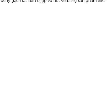
 xử lý gạch lát nền bị ộp
và nứt vỡ bằng sản phẩm Sika