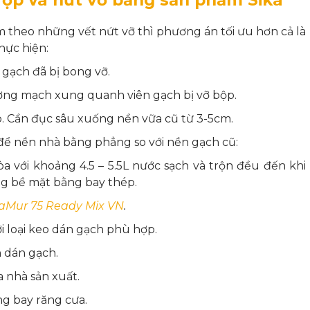
 theo những vết nứt vỡ thì phương án tối ưu hơn cả là
hực hiện:
n gạch đã bị bong vỡ.
ờng mạch xung quanh viên gạch bị vỡ bộp.
. Cần đục sâu xuống nền vữa cũ từ 3-5cm.
ể nền nhà bằng phẳng so với nền gạch cũ:
a với khoảng 4.5 – 5.5L nước sạch và trộn đều đến khi
g bề mặt bằng bay thép.
kaMur 75 Ready Mix VN
.
ới loại keo dán gạch phù hợp.
 dán gạch.
 nhà sản xuất.
g bay răng cưa.