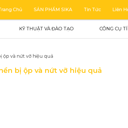
Trang Chủ
SẢN PHẨM SIKA
Tin Tức
Liên H
KỸ THUẬT VÀ ĐÀO TẠO
CÔNG CỤ T
bị ộp và nứt vỡ hiệu quả
 nền bị ộp và nứt vỡ hiệu quả