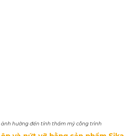
m ảnh hưởng đến tính thẩm mỹ công trình
ị ộp và nứt vỡ bằng sản phẩm Sika