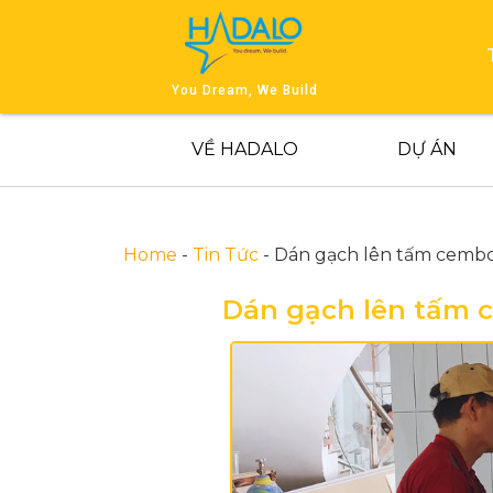
You Dream, We Build
VỀ HADALO
DỰ ÁN
Home
-
Tin Tức
-
Dán gạch lên tấm cembo
Dán gạch lên tấm 