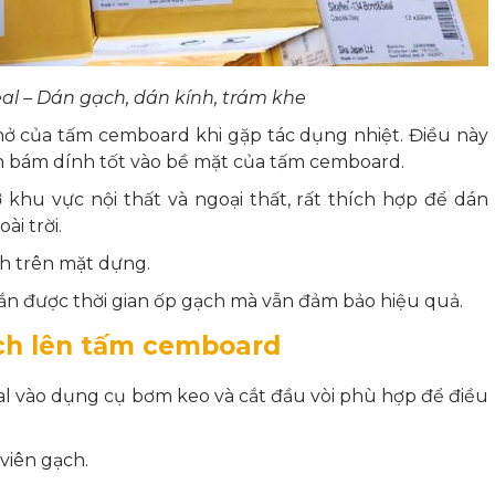
al – Dán gạch, dán kính, trám khe
nở của tấm cemboard khi gặp tác dụng nhiệt. Điều này
h bám dính tốt vào bề mặt của tấm cemboard.
 khu vực nội thất và ngoại thất, rất thích hợp để dán
i trời.
ch trên mặt dựng.
gắn được thời gian ốp gạch mà vẫn đảm bảo hiệu quả.
ạch lên tấm cemboard
eal vào dụng cụ bơm keo và cắt đầu vòi phù hợp để điều
viên gạch.