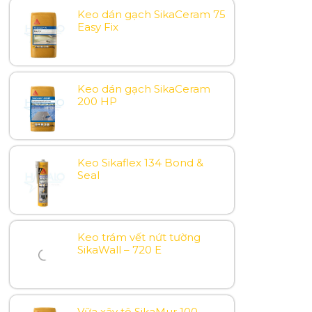
Keo dán gạch SikaCeram 75
Easy Fix
Keo dán gạch SikaCeram
200 HP
Keo Sikaflex 134 Bond &
Seal
Keo trám vết nứt tường
SikaWall – 720 E
Vữa xây tô SikaMur 100