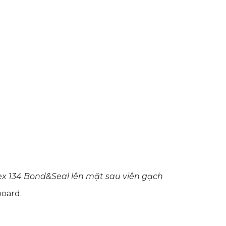
ex 134 Bond&Seal lên mặt sau viên gạch
board
.