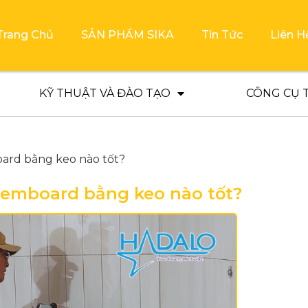
Trang Chủ
SẢN PHẨM SIKA
Tin Tức
Liên H
KỸ THUẬT VÀ ĐÀO TẠO
CÔNG CỤ 
ard bằng keo nào tốt?
cemboard bằng keo nào tốt?