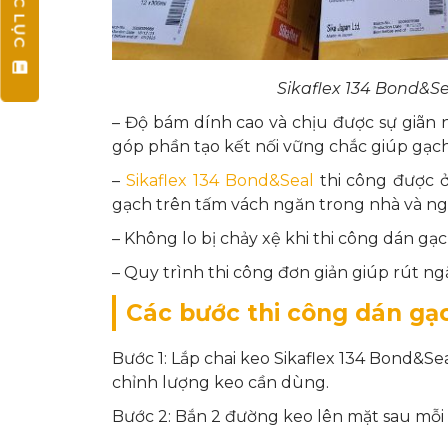
MỤC LỤC
Sikaflex 134 Bond&Se
– Độ bám dính cao và chịu được sự giãn 
góp phần tạo kết nối vững chắc giúp gạc
–
Sikaflex 134 Bond&Seal
thi công được ở
gạch trên tấm vách ngăn trong nhà và ngoà
– Không lo bị chảy xệ khi thi công dán gạ
– Quy trình thi công đơn giản giúp rút n
Các bước thi công dán g
Bước 1: Lắp chai keo Sikaflex 134 Bond&S
chỉnh lượng keo cần dùng.
Bước 2: Bắn 2 đường keo lên mặt sau mỗi 