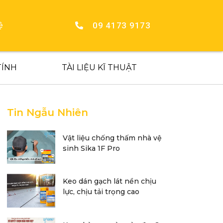
09 4173 9173
ệ
TÍNH
TÀI LIỆU KĨ THUẬT
Tin Ngẫu Nhiên
Vật liệu chống thấm nhà vệ
sinh Sika 1F Pro
Keo dán gạch lát nền chịu
lực, chịu tải trọng cao