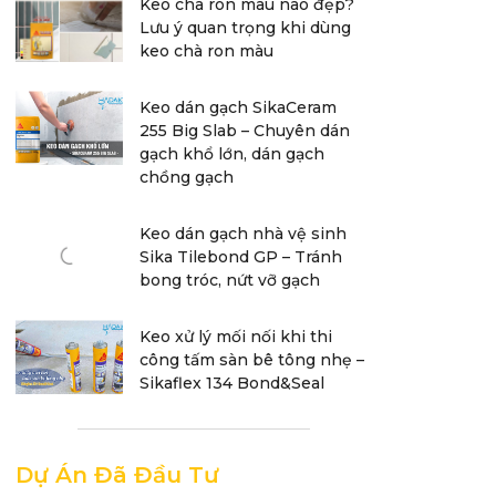
Keo chà ron màu nào đẹp?
Lưu ý quan trọng khi dùng
keo chà ron màu
Keo dán gạch SikaCeram
255 Big Slab – Chuyên dán
gạch khổ lớn, dán gạch
chồng gạch
Keo dán gạch nhà vệ sinh
Sika Tilebond GP – Tránh
bong tróc, nứt vỡ gạch
Keo xử lý mối nối khi thi
công tấm sàn bê tông nhẹ –
Sikaflex 134 Bond&Seal
Dự Án Đã Đầu Tư