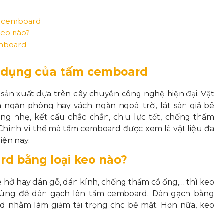
m cemboard
keo nào?
emboard
 dụng của tấm cemboard
sản xuất dựa trên dây chuyền công nghệ hiện đại. Vật
ngăn phòng hay vách ngăn ngoài trời, lát sàn giả bê
ượng nhẹ, kết cấu chắc chắn, chịu lực tốt, chống thấm
Chính vì thế mà tấm cemboard được xem là vật liệu đa
iện nay.
d bằng loại keo nào?
e hở hay dán gỗ, dán kính, chống thấm cổ ống,… thì keo
 dùng để
dán gạch lên tấm cemboard
. Dán gạch bằng
d nhằm làm giảm tải trọng cho bề mặt. Hơn nữa, keo