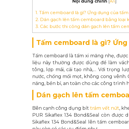
Nội dung chính
[
Ẩn
]
1.
Tấm cemboard là gì? Ứng dụng của tấ
2.
Dán gạch lên tấm cemboard bằng loại 
3.
Các bước thi công dán gạch lên tấm c
Tấm cemboard là gì? Ứng
Tấm cemboard là tấm xi măng nhẹ, được 
liệu này thường được dùng để làm vách 
tông, lợp mái, cải tạo nhà,… Với trọng l
nước, chống mối mọt, không cong vênh. 
năng, bền bỉ, an toàn cho các công trình h
Dán gạch lên tấm cemboar
Bên cạnh công dụng bít
trám vết nứt
, kh
PUR Sikaflex 134 Bond&Seal còn được
Sikaflex 134 Bond&Seal lên tấm cemboar
này còn có các ưu điểm như: