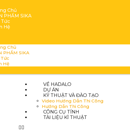
ang Chủ
N PHẨM SIKA
 Tức
ên Hệ
ang Chủ
N PHẨM SIKA
 Tức
n Hệ
VỀ HADALO
DỰ ÁN
KỸ THUẬT VÀ ĐÀO TẠO
Video Hướng Dẫn Thi Công
Hướng Dẫn Thi Công
CÔNG CỤ TÍNH
TÀI LIỆU KĨ THUẬT