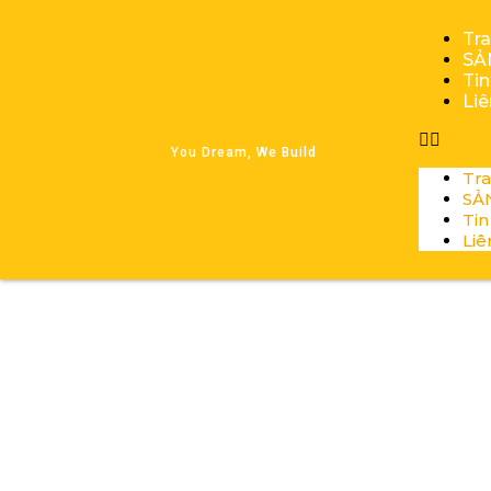
Tr
SẢ
Tin
Li
You Dream, We Build
Tr
SẢ
Tin
Liê