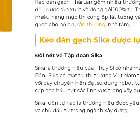
MỤC LỤC
Keo dán gạch Thái Lan gồm nhiều thương
đỏ… được sản xuất và đóng gói 100% tại T
nhiều hạng mục thi công ốp lát tường và 
gạch cho hồ bơi,
sân thượng
, nhà tắm,….
Keo dán gạch Sika được l
Đôi nét về Tập đoàn Sika
Sika là thương hiệu của Thụy Sĩ có nhà m
Bản…Sika có mặt tại thị trường Việt Nam 
với dây chuyền hiện đại, sử dụng robot 
cấp cho hầu hết các lĩnh vực trong xây d
Sika luôn tự hào là thương hiệu được yêu 
và chủ đầu tư trong ngành xây dựng.