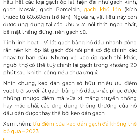
hầu hết các loại gạch ốp lát hiện đại như gạch kính,
gạch Mosaic, gạch Porcelain,
gạch khổ lớn
(kích
thước từ 60x60cm trở lên). Ngoài ra, vật liệu này còn
được ứng dụng tại các khu vực nội thất ngoại thất,
bề mặt thẳng đứng, nền gạch cũ.
Tính linh hoạt – Vì lát gạch bằng hồ dầu nhanh đóng
rắn nên khi ốp lát gạch đòi hỏi phải có độ chính xác
ngay từ ban đầu. Nhưng với keo ốp gạch thì khác,
người thợ có thể tuỳ chỉnh lại gạch trong khoảng 20
phút sau khi thi công nếu chưa ưng ý.
Nhìn chung, keo dán gạch sở hữu nhiều ưu điểm
vượt trội so với lát gạch bằng hồ dầu, khắc phục được
những nhược điểm mà vữa xi măng truyền thống
hay mắc phải, các ứng dụng thông thường của hồ
dầu dần được thay thế bởi keo dán gạch.
Xem thêm:
Ưu điểm của keo dán gạch đá không thể
bỏ qua – 2023