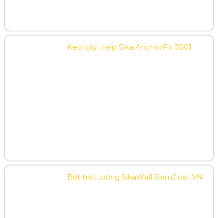
Keo cấy thép Sika AnchorFix 3001
Bột trét tường SikaWall SkimCoat VN