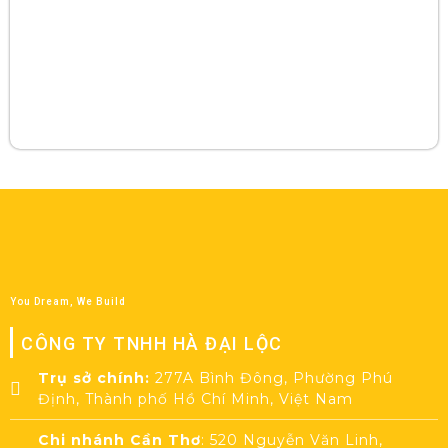
You Dream, We Build
CÔNG TY TNHH HÀ ĐẠI LỘC
Trụ sở chính:
277A Bình Đông, Phường Phú
Định, Thành phố Hồ Chí Minh, Việt Nam
Chi nhánh Cần Thơ
: 520 Nguyễn Văn Linh,