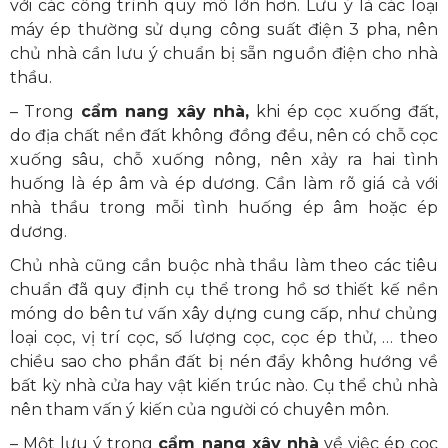
với các công trình quy mô lớn hơn. Lưu ý là các loại
máy ép thường sử dụng công suất điện 3 pha, nên
chủ nhà cần lưu ý chuẩn bị sẵn nguồn điện cho nhà
thầu.
– Trong
cẩm nang xây nhà,
khi ép cọc xuống đất,
do địa chất nền đất không đồng đều, nên có chỗ cọc
xuống sâu, chỗ xuống nông, nên xảy ra hai tình
huống là ép âm và ép dương. Cần làm rõ giá cả với
nhà thầu trong mỗi tình huống ép âm hoặc ép
dương.
Chủ nhà cũng cần buộc nhà thầu làm theo các tiêu
chuẩn đã quy định cụ thể trong hồ sơ thiết kế nền
móng do bên tư vấn xây dựng cung cấp, như chủng
loại cọc, vị trí cọc, số lượng cọc, cọc ép thử, … theo
chiều sao cho phần đất bị nén đẩy không hướng về
bất kỳ nhà cửa hay vật kiến trúc nào. Cụ thể chủ nhà
nên tham vấn ý kiến của người có chuyên môn.
– Một lưu ý trong
cẩm nang xây nhà
về việc ép cọc