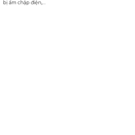
bị ẩm chập điện,…