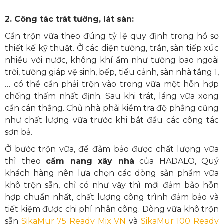
2. Công tác trát tường, lát sàn:
Cần trộn vữa theo đúng tỷ lệ quy định trong hồ sơ
thiết kế kỹ thuật. Ở các diện tường, trần, sàn tiếp xúc
nhiều với nước, không khí ẩm như tường bao ngoài
trời, tường giáp vệ sinh, bếp, tiểu cảnh, sàn nhà tầng 1,
… có thể cần phải trộn vào trong vữa một hỗn hợp
chống thấm nhất định. Sau khi trát, láng vữa xong
cần cán thẳng. Chủ nhà phải kiểm tra độ phẳng cũng
như chất lượng vữa trước khi bắt đầu các công tác
sơn bả.
Ở bước trộn vữa, để đảm bảo được chất lượng vữa
thì theo
cẩm nang xây nhà
của HADALO, Quý
khách hàng nên lựa chọn các dòng sản phẩm vữa
khô trộn sẵn, chỉ có như vậy thì mới đảm bảo hỗn
hợp chuẩn nhất, chất lượng công trình đảm bảo và
tiết kiệm được chi phí nhân công. Dòng vữa khô trộn
sẵn
SikaMur 75 Ready Mix VN
và
SikaMur 100 Ready