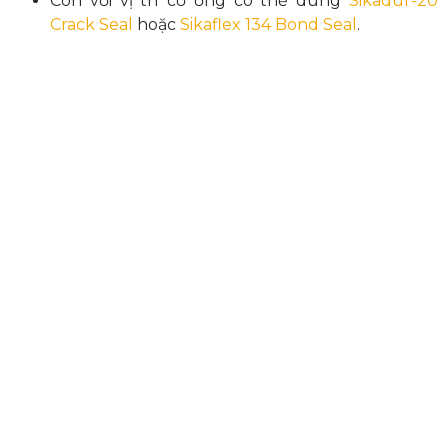
Còn với vị trí cổ ống có thể dùng
Sikadur-20
Crack Seal
hoặc
Sikaflex 134 Bond Seal
.