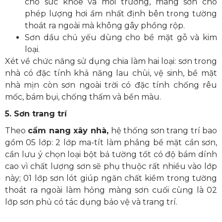
cho sức khỏe và môi trường, màng sơn cho
phép lượng hơi ẩm nhất định bên trong tường
thoát ra ngoài mà không gây phồng rộp.
Sơn dầu chủ yếu dùng cho bề mặt gỗ và kim
loại.
Xét về chức năng sử dụng chia làm hai loại: sơn trong
nhà có đặc tính khả năng lau chùi, vệ sinh, bề mặt
nhà mịn còn sơn ngoài trời có đặc tính chống rêu
mốc, bám bụi, chống thấm và bền màu.
5. Sơn trang trí
Theo
cẩm nang xây nhà,
hệ thống sơn trang trí bao
gồm 05 lớp: 2 lớp ma-tít làm phẳng bề mặt cần sơn,
cần lưu ý chọn loại bột bả tường tốt có độ bám dính
cao vì chất lượng sơn sẽ phụ thuộc rất nhiều vào lớp
này; 01 lớp sơn lót giúp ngăn chất kiềm trong tường
thoát ra ngoài làm hỏng màng sơn cuối cùng là 02
lớp sơn phủ có tác dụng bảo vệ và trang trí.