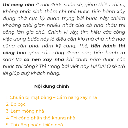
thi công nhà
ở mới được suôn sẻ, giảm thiểu rủi ro,
không phát sinh thêm chi phí. Bước tiến hành xây
dựng nhà cực kỳ quan trọng bởi bước này chiếm
khoảng thời gian nhiều nhất của cả nhà thầu thi
công lẫn gia chủ. Chính vì vậy, tìm hiểu các công
việc trong bước này là điều cần kíp mà chủ nhà nào
cũng cần phải nắm kỹ càng. Thế,
tiến hành thi
công
bao gồm các công đoạn nào, tiến hành ra
sao? Và
có nên xây nhà
khi chưa nắm được các
bước thi công? Thì trong bài viết này HADALO sẽ trả
lời giúp quý khách hàng.
Nội dung chính
1.
Chuẩn bị mặt bằng – Cẩm nang xây nhà
2.
Ép cọc
3.
Làm móng nhà
4.
Thi công phần thô khung nhà
5.
Thi công hoàn thiện nhà