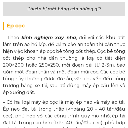
Chuẩn bị mặt bằng cần những gì?
Ép cọc
– Theo
kinh nghiệm xây nhà
, đối với các khu đất
làm trên ao hồ lấp, để đảm bảo an toàn thì cần thực
hiện việc khoan ép cọc bê tông cốt thép. Cọc bê tông
cốt thép cho nhà dân thường là loại có tiết diện
200×200 hoặc 250×250, mỗi đoạn dài từ 2-3m, bao
gồm một đoạn thân và một đoạn mũi cọc. Các cọc bê
tông này thường được đổ sẵn, vận chuyển đến công
trường bằng xe tải, sau đó dùng máy ép cẩu lên và
ép xuống đất.
– Có hai loại máy ép cọc là máy ép neo và máy ép tải.
Ép neo đạt tải trọng thấp (khoảng 20 – 40 tấn/đầu
cọc), phù hợp với các công trình quy mô nhỏ, ép tải
đạt tải trọng cao hơn (trên 40 tấn/đầu cọc), phù hợp