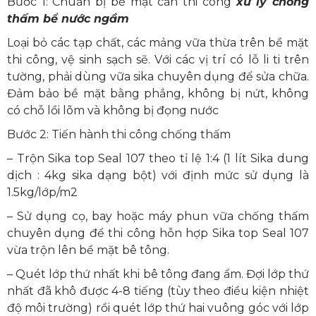
Bước 1: Chuẩn bị bề mặt cần thi công
xử lý chống
thấm bể nước ngầm
Loại bỏ các tạp chất, các mảng vữa thừa trên bề mặt
thi công, vệ sinh sạch sẽ. Với các vị trí có lỗ li ti trên
tường, phải dùng
vữa sika chuyên dụng để sửa chữa
.
Đảm bảo bề mặt bằng
phẳng, không bị nứt
, không
có chỗ lồi lõm và không bị đọng nước
Bước 2: Tiến hành thi công chống thấm
– Trộn Sika top Seal 107 theo tỉ lệ 1:4 (1 lít Sika dung
dịch : 4kg sika dạng bột) với định mức sử dụng là
1.5kg/lớp/m2
– Sử dụng
cọ, bay hoặc máy phun vữa chống thấm
chuyên dụng để thi công
hỗn hợp Sika top Seal 107
vừa trộn lên bề mặt bê tông.
– Quét lớp thứ nhất khi bê tông đang ẩm.
Đợi lớp thứ
nhất đã khô được 4-8 tiếng (tùy theo điều kiện nhiệt
độ môi trường) rồi quét lớp thứ hai vuông góc với lớp