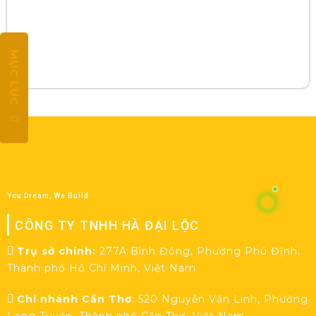
MỤC LỤC
You Dream, We Build
CÔNG TY TNHH HÀ ĐẠI LỘC
Trụ sở chính:
277A Bình Đông, Phường Phú Định,
Thành phố Hồ Chí Minh, Việt Nam
Chi nhánh Cần Thơ
: 520 Nguyễn Văn Linh, Phường
Long Tuyền, Thành phố Cần Thơ, Việt Nam