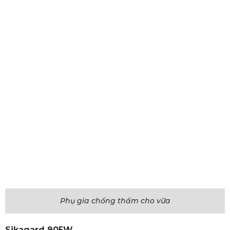
Phụ gia chống thấm cho vữa
Sikagard 905W