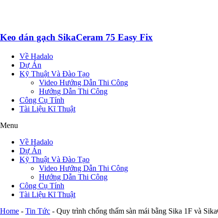
Keo dán gạch SikaCeram 75 Easy Fix
Về Hadalo
Dự Án
Kỹ Thuật Và Đào Tạo
Video Hướng Dẫn Thi Công
Hướng Dẫn Thi Công
Công Cụ Tính
Tài Liệu Kĩ Thuật
Menu
Về Hadalo
Dự Án
Kỹ Thuật Và Đào Tạo
Video Hướng Dẫn Thi Công
Hướng Dẫn Thi Công
Công Cụ Tính
Tài Liệu Kĩ Thuật
Home
-
Tin Tức
-
Quy trình chống thấm sàn mái bằng Sika 1F và Sika