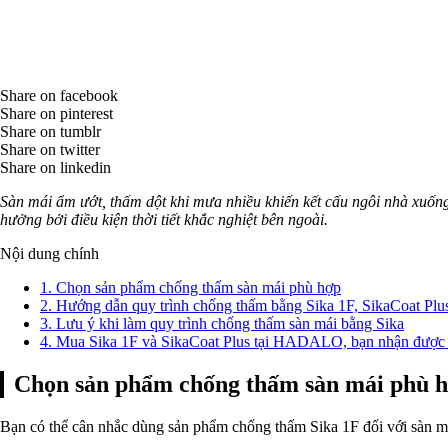
Share on facebook
Share on pinterest
Share on tumblr
Share on twitter
Share on linkedin
Sàn mái ẩm ướt, thấm dột khi mưa nhiều khiến kết cấu ngôi nhà xuốn
hưởng bởi điều kiện thời tiết khắc nghiệt bên ngoài.
Nội dung chính
1.
Chọn sản phẩm chống thấm sàn mái phù hợp
2.
Hướng dẫn quy trình chống thấm bằng Sika 1F, SikaCoat Plu
3.
Lưu ý khi làm quy trình chống thấm sàn mái bằng Sika
4.
Mua Sika 1F và SikaCoat Plus tại HADALO, bạn nhận được 
Chọn sản phẩm chống thấm sàn mái phù 
Bạn có thể cân nhắc dùng sản phẩm chống thấm Sika 1F đối với sàn má