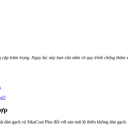
g cấp trầm trọng. Ngay lúc này bạn cần nắm rõ quy trình chống thấm 
s
gì?
hợp
i dán gạch và SikaCoat Plus đối với sàn mái lộ thiên không dán gạch.